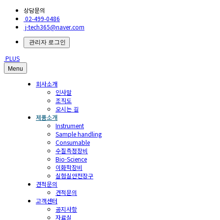
상담문의
02-499-0486
j-tech365@naver.com
관리자 로그인
PLUS
Menu
회사소개
인사말
조직도
오시는 길
제품소개
Instrument
Sample handling
Consumable
수질측정장비
Bio-Science
이화학장비
실험실안전장구
견적문의
견적문의
고객센터
공지사항
자료실