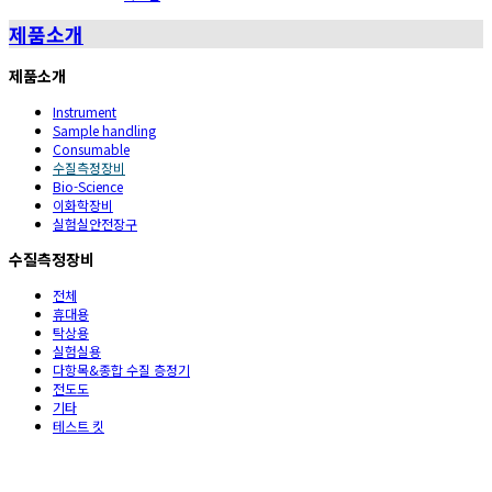
제품소개
제품소개
Instrument
Sample handling
Consumable
수질측정장비
Bio-Science
이화학장비
실험실안전장구
수질측정장비
전체
휴대용
탁상용
실험실용
다항목&종합 수질 층정기
전도도
기타
테스트 킷